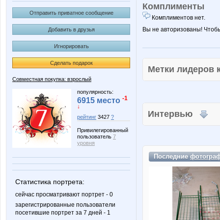
Комплименты
Отправить приватное сообщение
Комплиментов нет.
Вы не авторизованы! Чтоб
Добавить в друзья
Игнорировать
Сделать подарок
Метки лидеров
Совместная покупка: взрослый
популярность:
-1
6915 место
↓
Интервью
рейтинг
3427
?
Привилегированный
пользователь
7
уровня
Последние
фотогра
Статистика портрета:
сейчас просматривают портрет - 0
зарегистрированные пользователи
посетившие портрет за 7 дней - 1