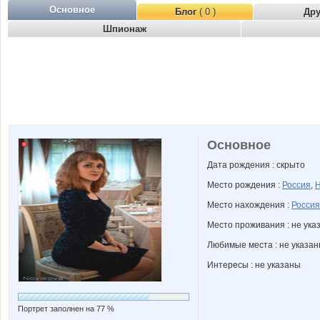
Основное
Блог
( 0 )
Др
Шпионаж
Основное
Дата рождения : скрыто
Место рождения :
Россия
,
Н
Место нахождения :
Россия
Место проживания : не ука
Любимые места : не указа
Интересы : не указаны
Портрет заполнен на 77 %